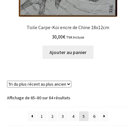
Toile Carpe-Koï encre de Chine 18x12cm
30,00
€
TVA Incluse
Ajouter au panier
Trié
Affichage de 65–80 sur 84 résultats
du
plus
1
2
3
4
5
6
récent
au
plus