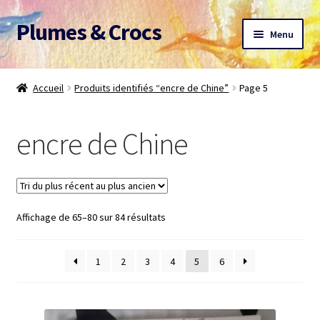
Plumes & Crocs
Aller
Aller
Menu
à
au
la
contenu
Accueil
navigation
Accueil
Produits identifiés “encre de Chine”
Page 5
Devis gratuit
encre de Chine
Panier
Mon compte
Trié
Affichage de 65–80 sur 84 résultats
A propos
du
plus
CGV
1
2
3
4
5
6
récent
au
Me contacter
plus
ancien