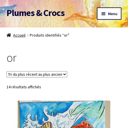
Plumes & Crocs
Aller
Aller
Menu
à
au
la
contenu
Accueil
navigation
Accueil
Produits identifiés “or”
Devis gratuit
or
Panier
Mon compte
Trié
14 résultats affichés
A propos
du
plus
CGV
récent
au
Me contacter
plus
ancien