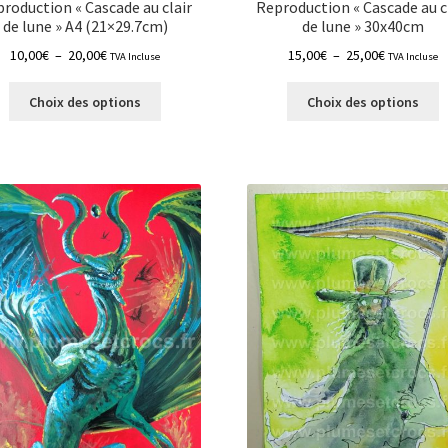
roduction « Cascade au clair
Reproduction « Cascade au c
de lune » A4 (21×29.7cm)
de lune » 30x40cm
Plage
Plage
10,00
€
–
20,00
€
15,00
€
–
25,00
€
TVA Incluse
TVA Incluse
de
de
Ce
C
prix :
prix :
Choix des options
Choix des options
produit
p
10,00€
15,00€
a
a
à
à
plusieurs
p
20,00€
25,00€
variations.
v
Les
L
options
o
peuvent
p
être
ê
choisies
c
sur
s
la
la
page
p
du
d
produit
p