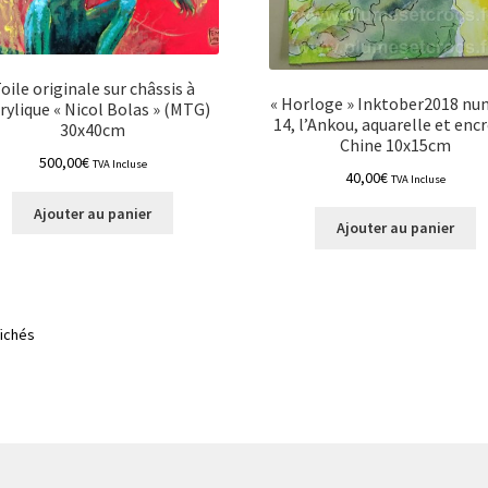
oile originale sur châssis à
« Horloge » Inktober2018 n
crylique « Nicol Bolas » (MTG)
14, l’Ankou, aquarelle et enc
30x40cm
Chine 10x15cm
500,00
€
TVA Incluse
40,00
€
TVA Incluse
Ajouter au panier
Ajouter au panier
Trié
fichés
du
plus
récent
au
plus
ancien