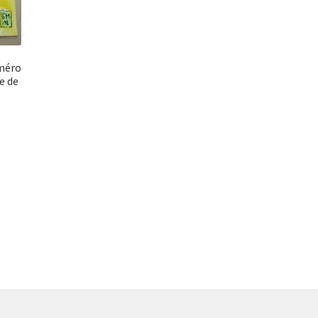
uméro
re de