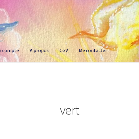
n compte
A propos
CGV
Me contacter
opos
CGV
Me contacter
vert