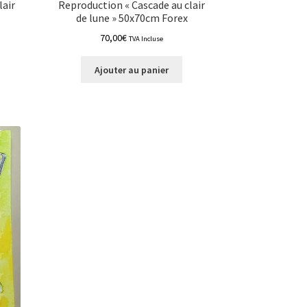
lair
Reproduction « Cascade au clair
de lune » 50x70cm Forex
70,00
€
TVA Incluse
e
Ajouter au panier
roduit
lusieurs
ariations.
es
ptions
euvent
tre
hoisies
ur
age
u
roduit