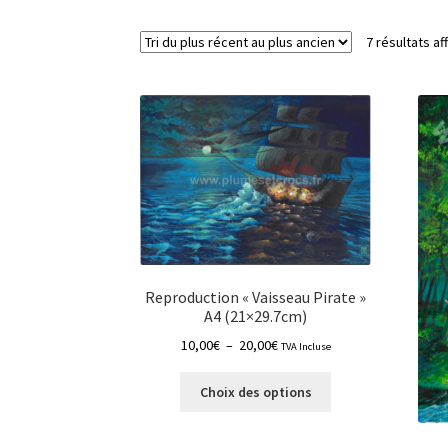
7 résultats af
Reproduction « Vaisseau Pirate »
A4 (21×29.7cm)
Plage
10,00
€
–
20,00
€
TVA Incluse
de
Ce
prix :
Choix des options
produit
10,00€
a
à