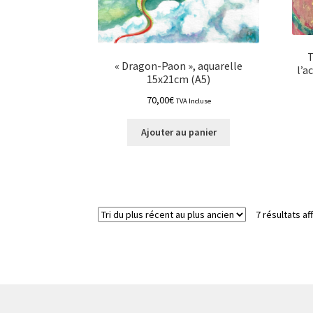
T
« Dragon-Paon », aquarelle
l’a
15x21cm (A5)
70,00
€
TVA Incluse
Ajouter au panier
7 résultats af