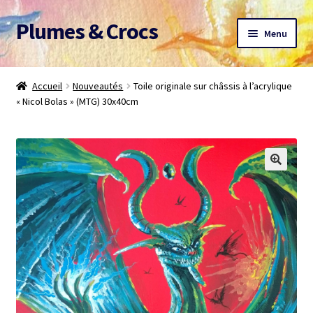
Plumes & Crocs
Aller
Aller
Menu
à
au
la
contenu
Accueil
navigation
Accueil
Nouveautés
Toile originale sur châssis à l’acrylique
« Nicol Bolas » (MTG) 30x40cm
Devis gratuit
Panier
Mon compte
A propos
CGV
Me contacter