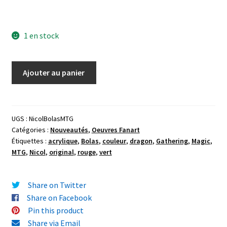
1 en stock
quantité
Ajouter au panier
de
Toile
originale
sur
UGS :
NicolBolasMTG
Catégories :
Nouveautés
,
Oeuvres Fanart
châssis
Étiquettes :
acrylique
,
Bolas
,
couleur
,
dragon
,
Gathering
,
Magic
,
à
MTG
,
Nicol
,
original
,
rouge
,
vert
l'acrylique
"Nicol
Bolas"
Share on Twitter
(MTG)
Share on Facebook
30x40cm
Pin this product
Share via Email