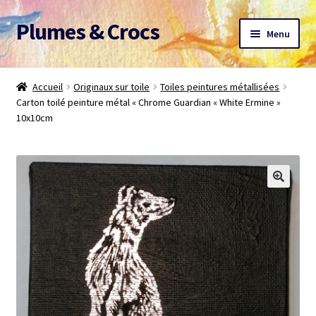
Plumes & Crocs
Aller
Aller
Menu
à
au
la
contenu
Accueil
navigation
Accueil
Originaux sur toile
Toiles peintures métallisées
Carton toilé peinture métal « Chrome Guardian « White Ermine »
Devis gratuit
10x10cm
Panier
Mon compte
A propos
CGV
Me contacter