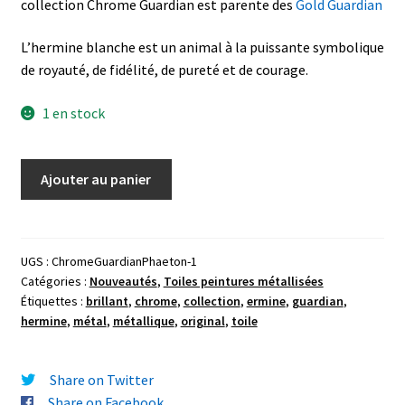
collection Chrome Guardian est parente des
Gold Guardian
L’hermine blanche est un animal à la puissante symbolique
de royauté, de fidélité, de pureté et de courage.
1 en stock
quantité
Ajouter au panier
de
Carton
toilé
peinture
UGS :
ChromeGuardianPhaeton-1
Catégories :
Nouveautés
,
Toiles peintures métallisées
métal
Étiquettes :
brillant
,
chrome
,
collection
,
ermine
,
guardian
,
"Chrome
hermine
,
métal
,
métallique
,
original
,
toile
Guardian
"White
Ermine"
Share on Twitter
10x10cm
Share on Facebook