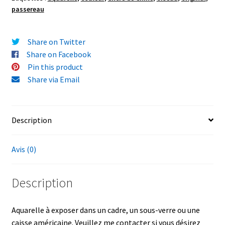
bambou
passereau
"Bruant
jaune"
8x10,5
Share on Twitter
cm
Share on Facebook
Pin this product
Share via Email
Description
Avis (0)
Description
Aquarelle à exposer dans un cadre, un sous-verre ou une
caisse américaine. Veuillez me contacter si vous désirez