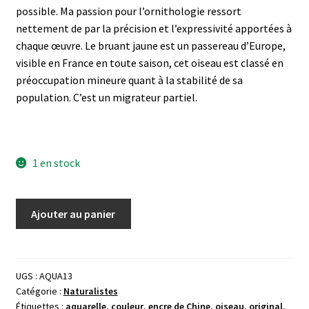
possible. Ma passion pour l’ornithologie ressort
nettement de par la précision et l’expressivité apportées à
chaque œuvre. Le bruant jaune est un passereau d’Europe,
visible en France en toute saison, cet oiseau est classé en
préoccupation mineure quant à la stabilité de sa
population. C’est un migrateur partiel.
1 en stock
quantité
Ajouter au panier
de
Aquarelle
originale
sur
UGS :
AQUA13
Catégorie :
Naturalistes
papier
Étiquettes :
aquarelle
,
couleur
,
encre de Chine
,
oiseau
,
original
,