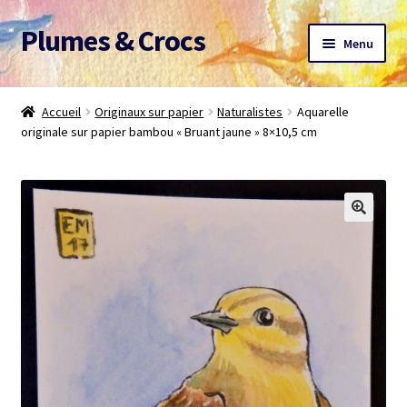
Plumes & Crocs
Aller
Aller
Menu
à
au
la
contenu
Accueil
navigation
Accueil
Originaux sur papier
Naturalistes
Aquarelle
originale sur papier bambou « Bruant jaune » 8×10,5 cm
Devis gratuit
Panier
Mon compte
A propos
CGV
Me contacter