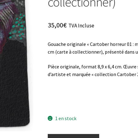
collectionner)
35,00
€
TVA Incluse
Gouache originale « Cartober horreur 01 : m
cm (carte à collectionner)
, présenté dans u
Pièce originale, format
8,9 x 6,4 cm
. Œuvre 
d’artiste et marquée « collection Cartober 
1 en stock
quantité