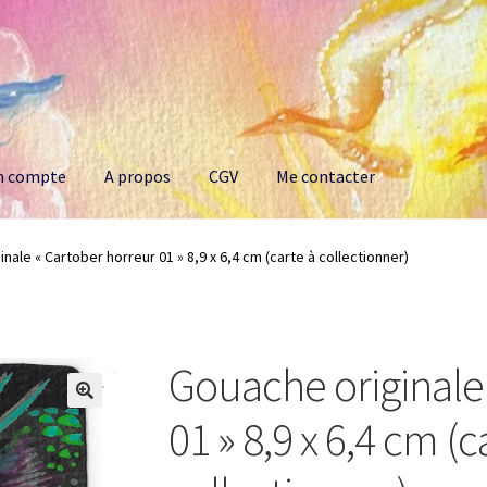
n compte
A propos
CGV
Me contacter
opos
CGV
Me contacter
nale « Cartober horreur 01 » 8,9 x 6,4 cm (carte à collectionner)
Gouache originale
01 » 8,9 x 6,4 cm (c