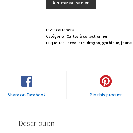
Ajouter au panier
de
Gouache
originale
"Cartober
UGS :
cartober01
Catégorie :
Cartes à collectionner
horreur
Étiquettes :
aceo
,
atc
,
dragon
,
gothique
,
jaune
01"
8,9
x
6,4
cm
(carte
à
Share on Facebook
Pin this product
collectionner)
Description