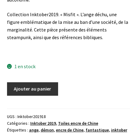
Collection Inktober2019. « Misfit ». L’ange déchu, une
figure emblématique de la mise au ban d’une société, de la
marginalité. Cette pièce présente des éléments
steampunk, ainsi que des références bibliques.
1 en stock
quantité
Ajouter au panier
de
"Misfit"
Inktober2019
numéro
UGS :
Inktober201918
Catégories :
Inktober 2019
,
Toiles encre de Chine
18,
Étiquettes :
ange
,
démon
,
encre de Chine
,
fantastique
,
inktober
encre