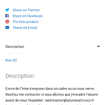
de
Chine
Share on Twitter
sur
Share on Facebook
bristol
Pin this product
23x30cm
Share via Email
Description
Avis (0)
Description
Encre de Chine à exposer dans un cadre ou un sous-verre.
Veuillez me contacter si vous désirez que j’encadre l’œuvre
avant de vous l’expédier : webmaster@plumesetcrocs.fr