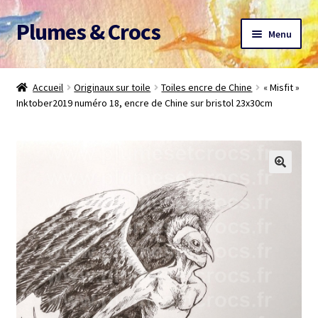
Plumes & Crocs
Aller
Aller
Menu
à
au
la
contenu
Accueil
navigation
Accueil
Originaux sur toile
Toiles encre de Chine
« Misfit »
Inktober2019 numéro 18, encre de Chine sur bristol 23x30cm
Devis gratuit
Panier
Mon compte
A propos
CGV
Me contacter