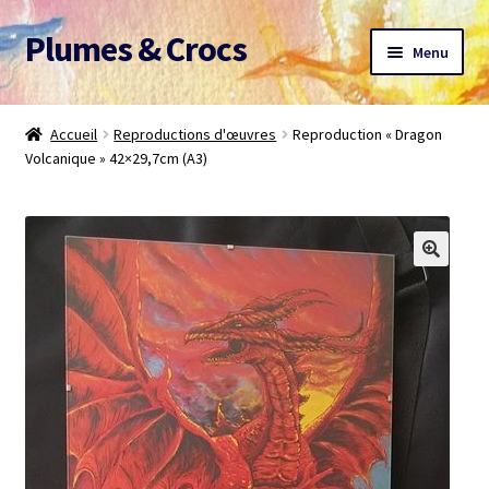
Plumes & Crocs
Aller
Aller
Menu
à
au
la
contenu
Accueil
navigation
Accueil
Reproductions d'œuvres
Reproduction « Dragon
Volcanique » 42×29,7cm (A3)
Devis gratuit
Panier
Mon compte
A propos
CGV
Me contacter