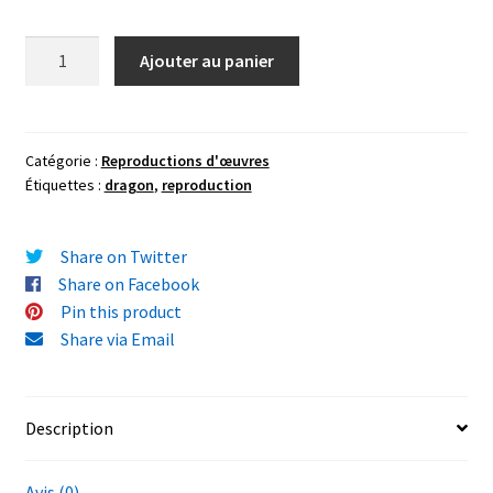
quantité
Ajouter au panier
de
Reproduction
"Dragon
Volcanique"
Catégorie :
Reproductions d'œuvres
Étiquettes :
dragon
,
reproduction
42x29,7cm
(A3)
Share on Twitter
Share on Facebook
Pin this product
Share via Email
Description
Avis (0)