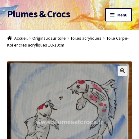
Plumes & Crocs
Aller
Aller
Menu
à
au
la
contenu
Accueil
navigation
Accueil
Originaux sur toile
Toiles acryliques
Toile Carpe-
Koï encres acryliques 10x10cm
Devis gratuit
Panier
Mon compte
A propos
CGV
Me contacter