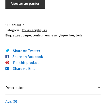
quantité
Ajouter au panier
de
Toile
Carpe-
Koï
UGS :
KS0007
Catégorie :
Toiles acryliques
encres
Étiquettes :
carpe
,
couleur
,
encre acrylique
,
koï
,
toile
acryliques
10x10cm
Share on Twitter
Share on Facebook
Pin this product
Share via Email
Description
Avis (0)