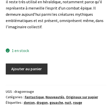
il reste très utilisé en héraldique, notamment parce qu’il
représente à merveille l’esprit d’un combat épique. Il
demeure aujourd’hui parmi les créatures mythiques
emblématiques et est présent, omniprésent même, dans
l’imaginaire collectif.
1 en stock
quantité
Ajouter au panier
de
Gouache
originale
"Dragon
UGS :
dragonrouge
Catégories :
Fantastique
,
Nouveautés
,
Originaux sur papier
rouge"
Étiquettes :
donjon
,
dragon
,
gouache
,
nuit
,
rouge
21x29,7cm
(A4)