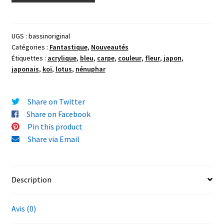
"L'Appel
de
l'Ange",
UGS :
bassinoriginal
Catégories :
Fantastique
,
Nouveautés
(bassin
Étiquettes :
acrylique
,
bleu
,
carpe
,
couleur
,
fleur
,
japon
,
de
japonais
,
koï
,
lotus
,
nénuphar
carpes
Koï)
peinture
Share on Twitter
acrylique
Share on Facebook
sur
Pin this product
papier
Share via Email
29,7x42cm
(A3)
Description
Avis (0)