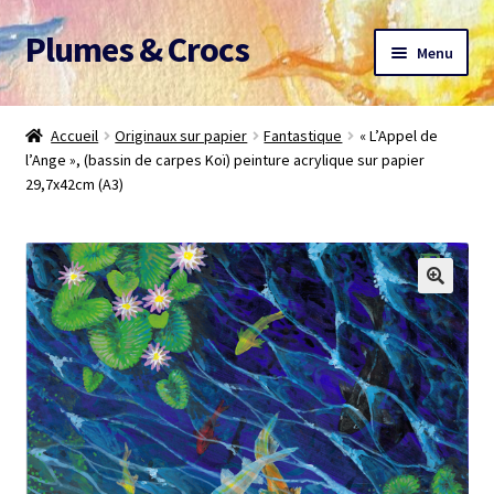
Plumes & Crocs
Aller
Aller
Menu
à
au
la
contenu
Accueil
navigation
Accueil
Originaux sur papier
Fantastique
« L’Appel de
l’Ange », (bassin de carpes Koï) peinture acrylique sur papier
Devis gratuit
29,7x42cm (A3)
Panier
Mon compte
A propos
CGV
Me contacter