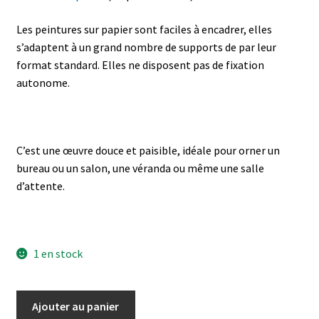
Les peintures sur papier sont faciles à encadrer, elles
s’adaptent à un grand nombre de supports de par leur
format standard. Elles ne disposent pas de fixation
autonome.
C’est une œuvre douce et paisible, idéale pour orner un
bureau ou un salon, une véranda ou même une salle
d’attente.
1 en stock
quantité
Ajouter au panier
de