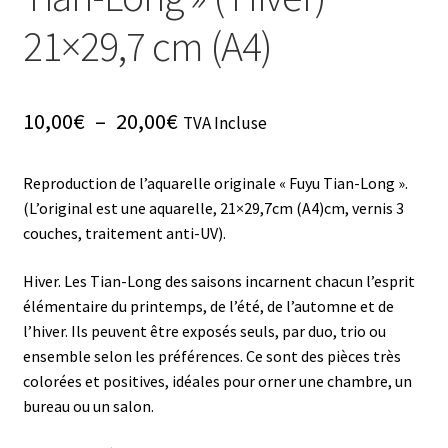
21×29,7 cm (A4)
Plage
10,00
€
–
20,00
€
TVA Incluse
de
Reproduction de l’aquarelle originale « Fuyu Tian-Long ».
prix :
(L’original est une aquarelle, 21×29,7cm (A4)cm, vernis 3
10,00€
couches, traitement anti-UV).
à
Hiver. Les Tian-Long des saisons incarnent chacun l’esprit
20,00€
élémentaire du printemps, de l’été, de l’automne et de
l’hiver. Ils peuvent être exposés seuls, par duo, trio ou
ensemble selon les préférences. Ce sont des pièces très
colorées et positives, idéales pour orner une chambre, un
bureau ou un salon.