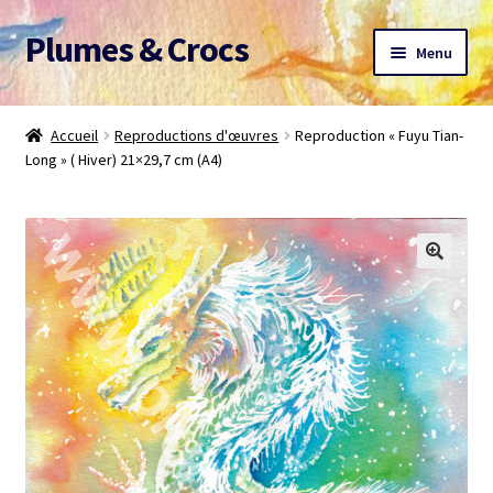
Plumes & Crocs
Aller
Aller
Menu
à
au
la
contenu
Accueil
navigation
Accueil
Reproductions d'œuvres
Reproduction « Fuyu Tian-
Long » ( Hiver) 21×29,7 cm (A4)
Devis gratuit
Panier
Mon compte
A propos
CGV
Me contacter