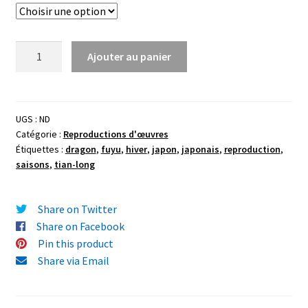
quantité
Ajouter au panier
de
Reproduction
"Fuyu
Tian-
UGS :
ND
Catégorie :
Reproductions d'œuvres
Long"
Étiquettes :
dragon
,
fuyu
,
hiver
,
japon
,
japonais
,
reproduction
,
(
saisons
,
tian-long
Hiver)
21x29,7
cm
Share on Twitter
(A4)
Share on Facebook
Pin this product
Share via Email