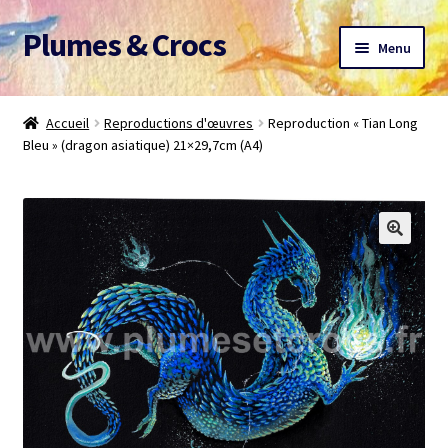
Plumes & Crocs
Aller
Aller
Menu
à
au
la
contenu
Accueil
navigation
Accueil
Reproductions d'œuvres
Reproduction « Tian Long
Bleu » (dragon asiatique) 21×29,7cm (A4)
Devis gratuit
Panier
Mon compte
A propos
CGV
Me contacter