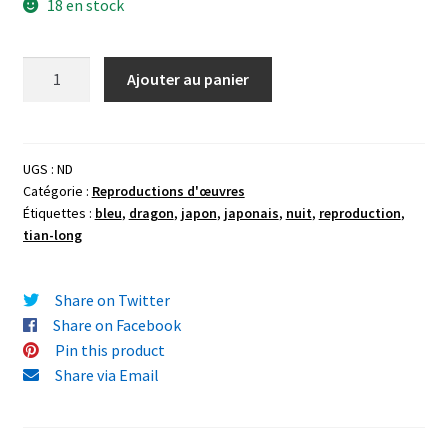
18 en stock
quantité
Ajouter au panier
de
Reproduction
"Tian
Long
UGS :
ND
Catégorie :
Reproductions d'œuvres
Bleu"
Étiquettes :
bleu
,
dragon
,
japon
,
japonais
,
nuit
,
reproduction
,
(dragon
tian-long
asiatique)
21x29,7cm
(A4)
Share on Twitter
Share on Facebook
Pin this product
Share via Email