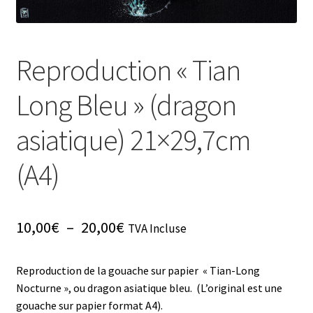
Reproduction « Tian
Long Bleu » (dragon
asiatique) 21×29,7cm
(A4)
Plage
10,00
€
–
20,00
€
TVA Incluse
de
Reproduction de la gouache sur papier « Tian-Long
prix :
Nocturne », ou dragon asiatique bleu. (L’original est une
10,00€
gouache sur papier format A4).