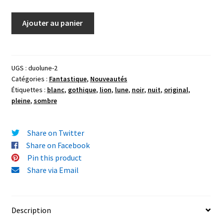
quantité
Ajouter au panier
de
Gouache
originale
"La
UGS :
duolune-2
Catégories :
Fantastique
,
Nouveautés
Lune
Étiquettes :
blanc
,
gothique
,
lion
,
lune
,
noir
,
nuit
,
original
,
du
pleine
,
sombre
Lion"
15x21
cm
Share on Twitter
(A5)
Share on Facebook
Pin this product
Share via Email
Description