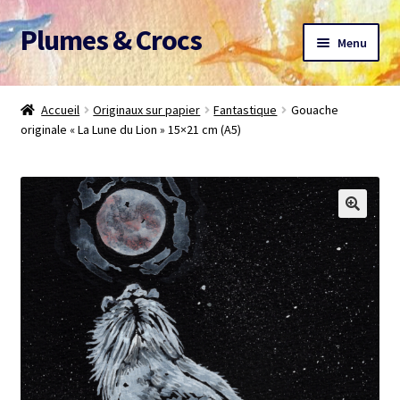
Plumes & Crocs
Aller
Aller
Menu
à
au
la
contenu
Accueil
navigation
Accueil
Originaux sur papier
Fantastique
Gouache
originale « La Lune du Lion » 15×21 cm (A5)
Devis gratuit
Panier
Mon compte
A propos
CGV
Me contacter